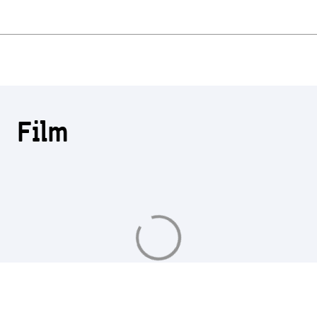
Film
Aan
het
laden