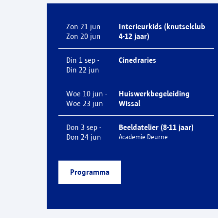
Zon 21 jun -
Interieurkids (knutselclub
Zon 20 jun
4-12 jaar)
Din 1 sep -
Cinedraries
Din 22 jun
Woe 10 jun -
Huiswerkbegeleiding
Woe 23 jun
Wissal
Don 3 sep -
Beeldatelier (8-11 jaar)
Don 24 jun
Academie Deurne
Programma